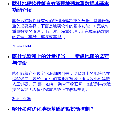
喀什地磅软件能有效管理地磅称重数据其基本
功能介绍
喀什地磅软件能有效的管理地磅称重的数据，是地磅称
重的必要选择，下面是地磅软件的基本功能。1.完成对
重量数据的管理，毛、皮、净重处理；2.完成车辆数据
的管理，车号，车皮或车型；
2024-09-04
喀什戈壁滩上的计量担当——新疆地磅的坚守
与使命
喀什随着产业数字化浪潮的到来，戈壁滩上的地磅也在
悄然蜕变。曾经，司机们需要在寒风中排队数小时等待
人工过磅、开 票；如今，融合了物联网、AI识别与大数
据的智能无人值守称重系统正在改写规则。
2026-06-06
喀什如何优化地磅基础的热扰动控制？