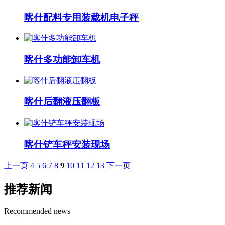
喀什配料专用装载机电子秤
喀什多功能卸车机
喀什后翻液压翻板
喀什铲车秤安装现场
上一页
4
5
6
7
8
9
10
11
12
13
下一页
推荐新闻
Recommended news