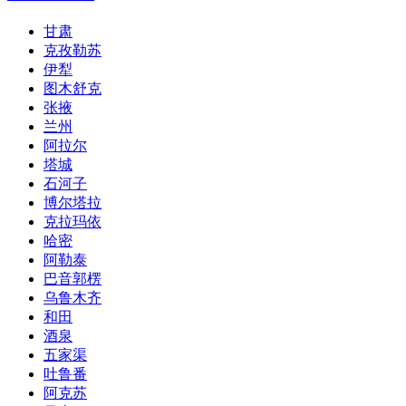
甘肃
克孜勒苏
伊犁
图木舒克
张掖
兰州
阿拉尔
塔城
石河子
博尔塔拉
克拉玛依
哈密
阿勒泰
巴音郭楞
乌鲁木齐
和田
酒泉
五家渠
吐鲁番
阿克苏